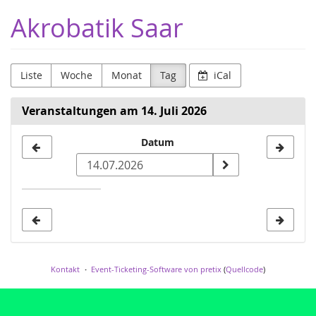
Zum
Akrobatik Saar
Haupt-
Inhalt
springen
Liste
Woche
Monat
Tag
iCal
Veranstaltungen am 14. Juli 2026
Datum
Datum
zur
Anzeige
auswählen
Kontakt
Event-Ticketing-Software von pretix
(
Quellcode
)