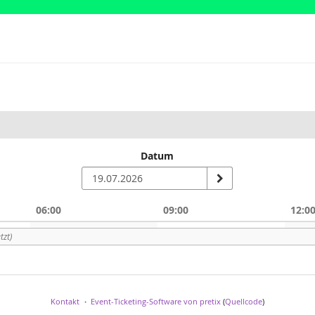
Datum
06:00
09:00
12:0
n
tzt)
Kontakt
Event-Ticketing-Software von pretix
(
Quellcode
)