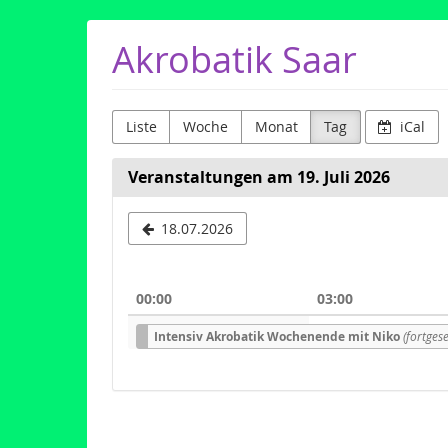
Zum
Akrobatik Saar
Haupt-
Inhalt
springen
Liste
Woche
Monat
Tag
iCal
Veranstaltungen am 19. Juli 2026
Datum
18.07.2026
zur
Anzeige
00:00
03:00
auswähle
Intensiv Akrobatik Wochenende mit Niko
(fortgese