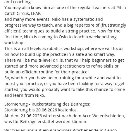
and coaching.
You may also know him as one of the regular teachers at Pitch
Catch Circus, LEAP,
and many more events. Niko has a systematic and
progressive way to teach, and a big repertoire of (frustratingly
efficient) techniques to build a strong practice. Now for the
first time, Niko is coming to Oslo to teach a weekend-long
workshop.
This is an all levels acrobatics workshop, where we will focus
on how to build up the practice in a safe and smart way.
There will be multi-level drills, that will help beginners to get
started and more advanced practitioners to refine skills or
build an efficient routine for their practice.
So, whether you have been training for a while and want to
boost your practice, or you have been looking for a way to get
started, you would probably want to take this chance to come
and learn from Niko.
Stornierung - Rückerstattung des Beitrages:
Stornierung bis 20.06.2026 kostenlos.
Ab dem 21.06.2026 wird erst nach dem Acro We entschieden,
was für Beiträge erstattet werden können.
Wir freuen uns auf ein grandioses Wochenende mit euch.