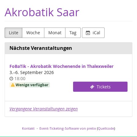
Zum
Akrobatik Saar
Haupt-
Inhalt
springen
Liste
Woche
Monat
Tag
iCal
Nächste Veranstaltungen
FoBaTik - Akrobatik Wochenende in Thalexweiler
bis
3.
–
6. September 2026
Uhrzeit
18:00
Wenige verfügbar
Tickets
Vergangene Veranstaltungen zeigen
Kontakt
Event-Ticketing-Software von pretix
(
Quellcode
)