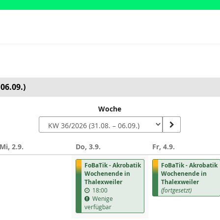
06.09.)
Woche
Mi, 2.9.
Do, 3.9.
Fr, 4.9.
n
FoBaTik - Akrobatik
FoBaTik - Akrobatik
Wochenende in
Wochenende in
Thalexweiler
Thalexweiler
18:00
(fortgesetzt)
Wenige
verfügbar