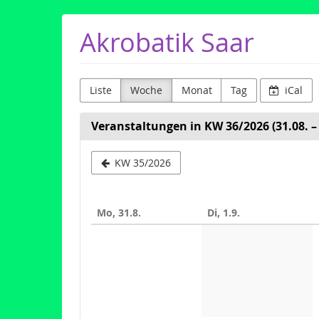
Zum
Akrobatik Saar
Haupt-
Inhalt
springen
Liste
Woche
Monat
Tag
iCal
Veranstaltungen in KW 36/2026 (31.08. – 
Woche
KW 35/2026
zur
Anzeige
Mo, 31.8.
Di, 1.9.
auswähle